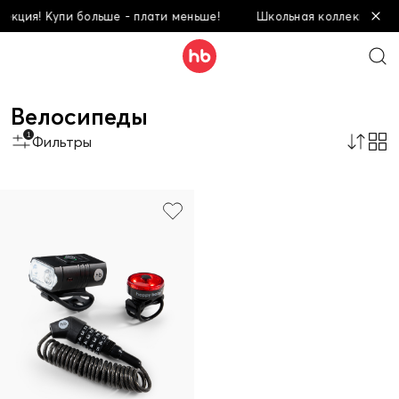
екция! Купи больше - плати меньше!
Школьная коллекция! Ку
Велосипеды
1
Фильтры