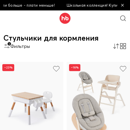
ьше - плати меньше!
Школьная коллекция! Купи больше - пла
Стульчики для кормления
1
Фильтры
–23%
–16%