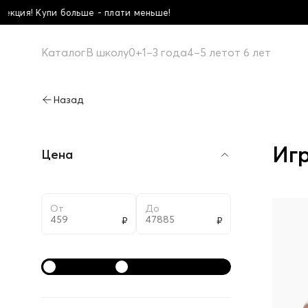
 Купи больше - плати меньше!
Каталог
В школу
0+
1–3 года
4–5 лет
от 6 лет
Иг
Цена
От
До