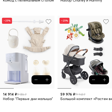
Комод с пеленальным столом FIOKI
Набор Charley и Hammy
–25%
–25%
14 914 ₽
59 976 ₽
19 886 ₽
79 968 ₽
Набор “Первые дни малыша”
Большой комплект «Растем 