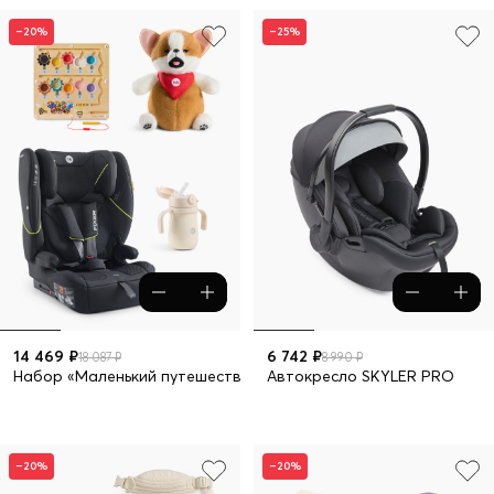
–20%
–25%
14 469 ₽
6 742 ₽
18 087 ₽
8 990 ₽
Набор «Маленький путешественник» с автокреслом FIXER
Автокресло SKYLER PRO
–20%
–20%