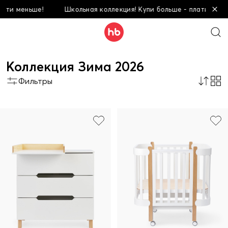
!
Школьная коллекция! Купи больше - плати меньше!
Шк
Коллекция Зима 2026
Фильтры