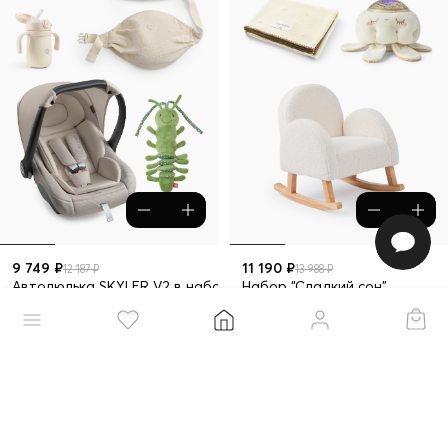
9 749 ₽
11 190 ₽
12 187 ₽
13 988 ₽
Автолюлька SKYLER V2 в наборе для путешествий
Набор “Сладкий сон”
–25%
–20%