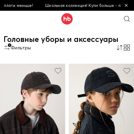
Школьная коллекция! Купи больше - плати меньше!
Школьная
Головные уборы и аксессуары
1
Фильтры