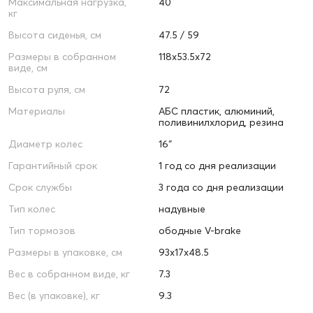
Максимальная нагрузка,
40
кг
Высота сиденья, см
47.5 / 59
Размеры в собранном
118х53.5х72
виде, см
Высота руля, см
72
Материалы
АБС пластик, алюминий,
поливинилхлорид, резина
Диаметр колес
16″
Гарантийный срок
1 год со дня реализации
Срок службы
3 года со дня реализации
Тип колес
надувные
Тип тормозов
ободные V-brake
Размеры в упаковке, см
93х17х48.5
Вес в собранном виде, кг
7.3
Вес (в упаковке), кг
9.3