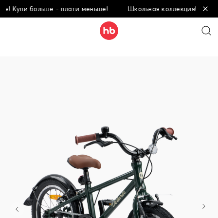
Купи больше - плати меньше!
Школьная коллекция! Купи боль