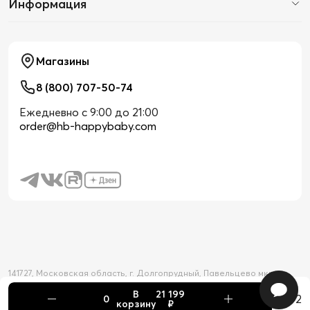
Информация
Магазины
8 (800) 707-50-74
Ежедневно с 9:00 до 21:00
order@hb-happybaby.com
141727, Московская область, г. Долгопрудный, Павельцево мкр-н,
Новое шоссе, д. 56
В
21 199
2026 © Официальный интернет-магазин Happy Baby
+2
корзину
₽
Товар добавлен в корзину