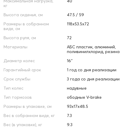
Максимальная нагрузка,
40
кг
Высота сиденья, см
47.5 / 59
Размеры в собранном
118х53.5х72
виде, см
Высота руля, см
72
Материалы
АБС пластик, алюминий,
поливинилхлорид, резина
Диаметр колес
16″
Гарантийный срок
1 год со дня реализации
Срок службы
3 года со дня реализации
Тип колес
надувные
Тип тормозов
ободные V-brake
Размеры в упаковке, см
93х17х48.5
Вес в собранном виде, кг
7.3
Вес (в упаковке), кг
9.3