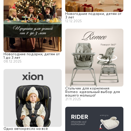
Новогодние подарки, детям от
3 лет
12.12.2025
Новогодние подарки, детям от
1 до 3 лет
08.12.2025
Стульчик для кормления
Romeo: идеальный выбор для
вашего малыша!
21.11.2025
Одно автокресло на всё