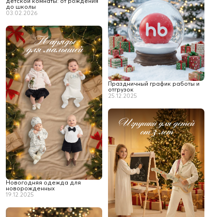
детской комнаты: от рождения
до школы
03.02.2026
Праздничный график работы и
отгрузок
25.12.2025
Новогодняя одежда для
новорожденных
19.12.2025