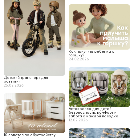
Как приучить ребенка к
горшку?
24.02.2026
Детский транспорт для
развития.
25.02.2026
Автокресло для детей:
безопасность, комфорт и
забота о каждой поездке.
12.02.2026
10 советов по обустройству