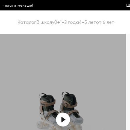
Школьная коллекция! Купи бол
Каталог
В школу
0+
1–3 года
4–5 лет
от 6 лет