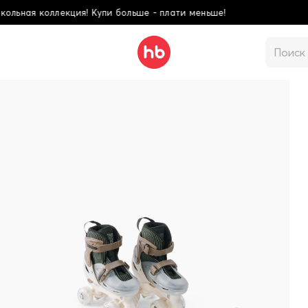
ьше - плати меньше!