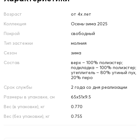
Возраст
от 4х лет
Коллекция
Осень-зима 2025
Покрой
свободный
Тип застежки
молния
Сезон
зима
Состав
верх – 100% полиэстер;
подкладка – 100% полиэстер;
утеплитель – 80% утиный пух,
20% перо
Срок службы
2 года со дня реализации
Размеры в упаковке, см
65х51х9.5
Вес (в упаковке), кг
0.770
Вес (без упаковки), кг
0.755