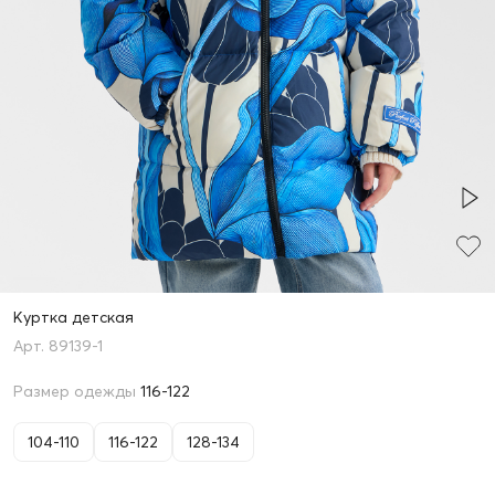
Куртка детская
89139-1
Размер одежды
116-122
104-110
116-122
128-134