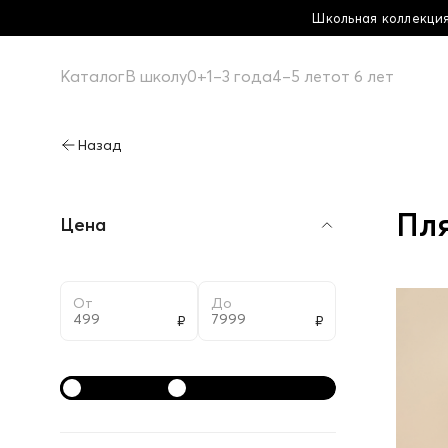
ольная коллекция! Купи больше - плати меньше!
Каталог
В школу
0+
1–3 года
4–5 лет
от 6 лет
Пл
Цена
От
До