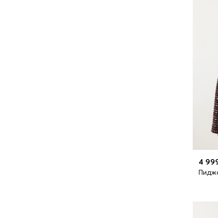
4 99
Пиджа