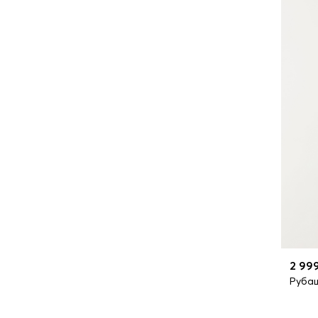
2 99
Руба