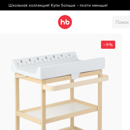
упи больше - плати меньше!
–9%