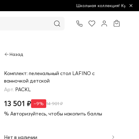
Школьная коллекция! Купи больше - плати меньше!
Товар добавлен в корзину
Комплект: пеленальный стол LAFINO с
ванночкой детской
PACKL
13 501 ₽
–9%
14 901 ₽
% Авторизуйтесь, чтобы накопить баллы
Нет в наличии