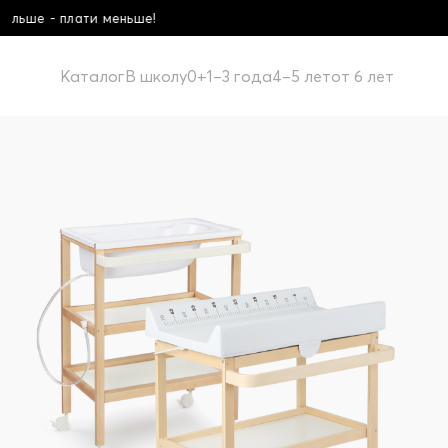
Школьная коллекция! К
Каталог
В школу
0+
1–3 года
4–5 лет
от 6 лет