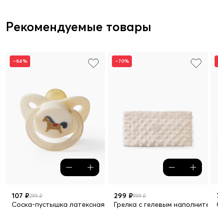
Рекомендуемые товары
–64%
–70%
107 ₽
299 ₽
299 ₽
999 ₽
Соска-пустышка латексная с колпачком, 0+
Грелка с гелевым наполнител