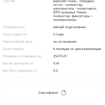
Состав
верхняя ткань - спандекс,
сетка - полиэстер,
наполнитель - полистирол
(EPS гранулы). Ремни -
полиэстер, фиксаторы –
полипропилен
Особенности
мягкий подголовник
Срок годности
3 года
Гарантийный срок
не установлен
Срок службы
6 месяцев со дня реализации
Размеры в упаковке, см
25х17х21
Вес (в упаковке), кг
0.41
Вес (без упаковки), кг
0.2
Сертификат