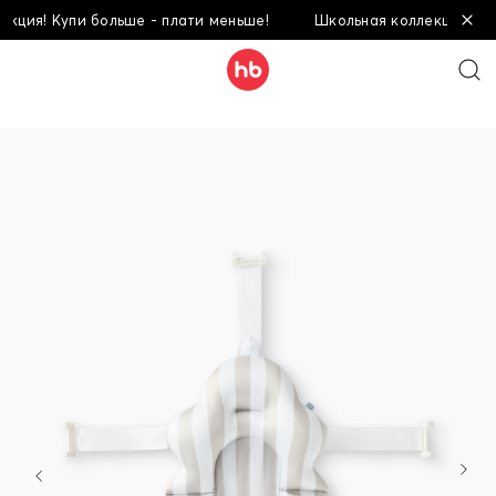
я! Купи больше - плати меньше!
Школьная коллекция! Купи б