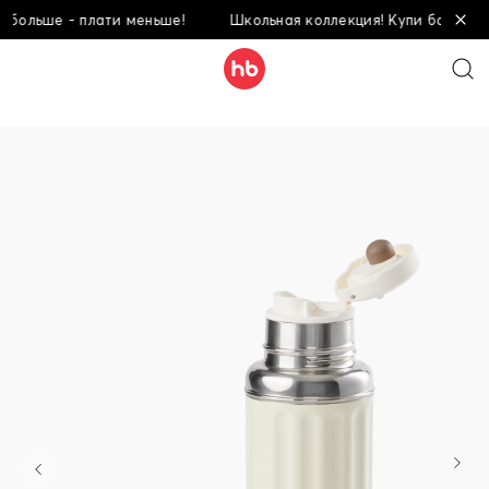
льше - плати меньше!
Школьная коллекция! Купи больше - пл