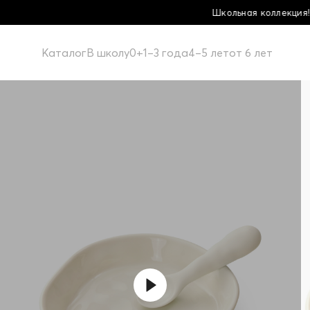
Школьная коллекция! Купи больше - плати меньше
Каталог
В школу
0+
1–3 года
4–5 лет
от 6 лет