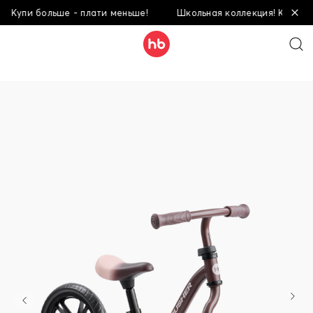
Купи больше - плати меньше!
Школьная коллекция! Купи боль