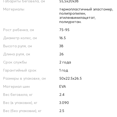
Габариты беговела, см
55,5х20х38
Материалы
термопластичный эластомер,
полипропилен,
этиленвинилацетат,
полиуретан.
Рост ребенка, см
75-95
Диаметр колес, см
16.5
Высота руля, см
38
Длина руля, см
26
Срок службы
2 года
Гарантийный срок
1 год
Размеры в упаковке, см
50х22.5х26.5
Материал шин
EVA
Вес беговела, кг
2.4
Вес (в упаковке), кг
3.090
Вес (без упаковки), кг
2.5