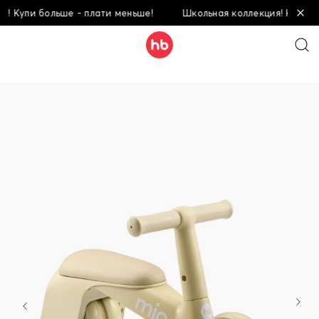
упи больше - плати меньше!
Школьная коллекция! Купи больш