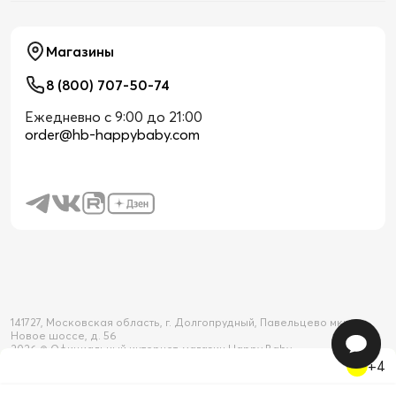
Магазины
8 (800) 707-50-74
Ежедневно с 9:00 до 21:00
order@hb-happybaby.com
141727, Московская область, г. Долгопрудный, Павельцево мкр-н,
Новое шоссе, д. 56
2026 © Официальный интернет-магазин Happy Baby
+4
Товар добавлен в корзину