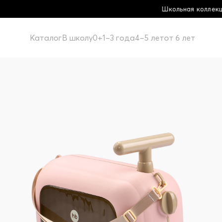
Школьная коллекция! Купи больше - плати меньш
Каталог
В школу
0+
1–3 года
4–5 лет
от 6 лет