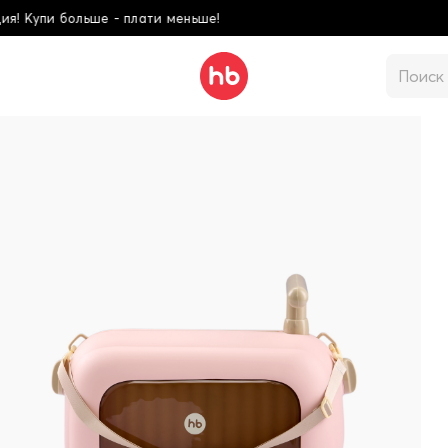
е!
Школьная коллек