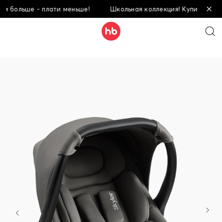
ольше - плати меньше!
Школьная коллекция! Купи больше - п