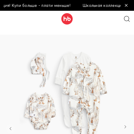
ия! Купи больше - плати меньше!
Школьная коллекция! Купи 