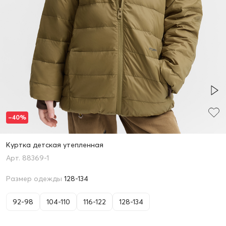
–40%
Куртка детская утепленная
88369-1
Размер одежды
128-134
92-98
104-110
116-122
128-134