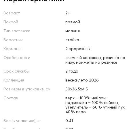
Возраст
2+
Покрой
прямой
Тип застежки
молния
Воротник
стойка
Карманы
2 прорезных
Особенности
съемный капюшон, резинка по
низу, манжеты на резинке
Срок службы
2 года
Коллекция
весна-лето 2026
Размеры в упаковке, см
50х36.5х4.5
Состав
верх – 100% нейлон;
подкладка – 100% нейлон,
утеплитель – 60% утиный пух,
40% перо
Вес (в упаковке), кг
0.41