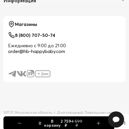
Информация
Магазины
8 (800) 707-50-74
Ежедневно с 9:00 до 21:00
order@hb-happybaby.com
141727, Московская область, г. Долгопрудный, Павельцево мкр-н,
Новое шоссе, д. 56
В
2 759
4 599
2026 © Официальный интернет-магазин Happy Baby
+1
корзину
₽
₽
Товар добавлен в корзину