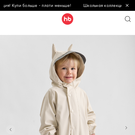
я! Купи больше - плати меньше!
Школьная коллекция! Купи б