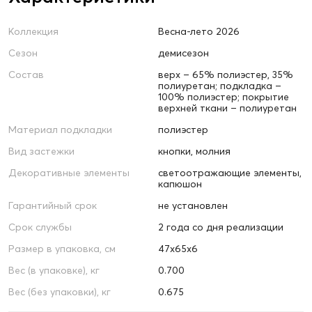
Коллекция
Весна-лето 2026
Сезон
демисезон
Состав
верх – 65% полиэстер, 35%
полиуретан; подкладка –
100% полиэстер; покрытие
верхней ткани – полиуретан
Материал подкладки
полиэстер
Вид застежки
кнопки, молния
Декоративные элементы
светоотражающие элементы,
капюшон
Гарантийный срок
не установлен
Срок службы
2 года со дня реализации
Размер в упаковка, см
47х65х6
Вес (в упаковке), кг
0.700
Вес (без упаковки), кг
0.675