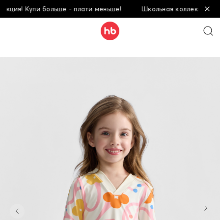
ия! Купи больше - плати меньше!
Школьная коллекция! Купи 