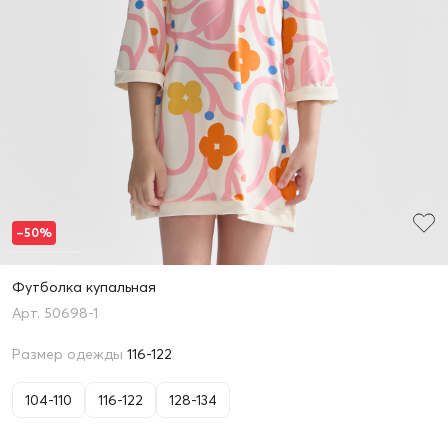
–50%
Футболка купальная
50698-1
Размер одежды
116-122
104-110
116-122
128-134