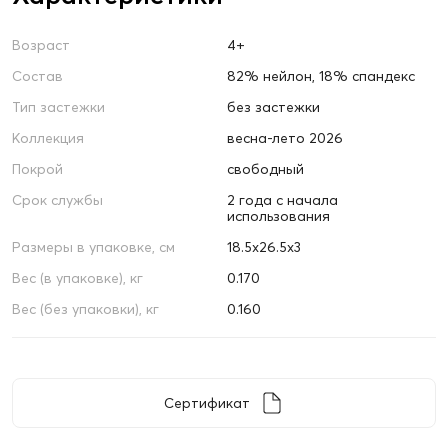
Возраст
4+
Состав
82% нейлон, 18% спандекс
Тип застежки
без застежки
Коллекция
весна-лето 2026
Покрой
свободный
Срок службы
2 года с начала
использования
Размеры в упаковке, см
18.5х26.5х3
Вес (в упаковке), кг
0.170
Вес (без упаковки), кг
0.160
Сертификат