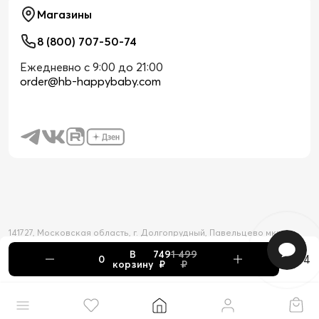
Магазины
8 (800) 707-50-74
Ежедневно с 9:00 до 21:00
order@hb-happybaby.com
141727, Московская область, г. Долгопрудный, Павельцево мкр-н,
Новое шоссе, д. 56
В
749
1 499
2026 © Официальный интернет-магазин Happy Baby
+4
корзину
₽
₽
Товар добавлен в корзину