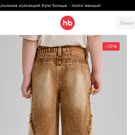
ьше - плати меньше!
–70%