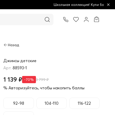
Школьная коллекция! Купи больше - плати меньше!
Товар добавлен в корзину
Джинсы детские
88593-1
1 139 ₽
-70%
3 799 ₽
% Авторизуйтесь, чтобы накопить баллы
92-98
104-110
116-122