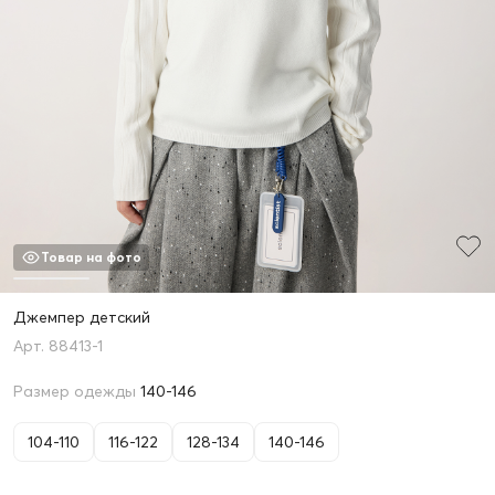
Товар на фото
Джемпер детский
88413-1
Размер одежды
140-146
104-110
116-122
128-134
140-146