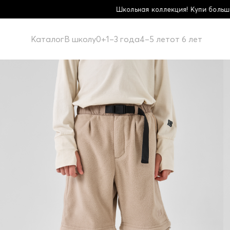
Школьная коллекция! Купи больше - плати меньше!
Каталог
В школу
0+
1–3 года
4–5 лет
от 6 лет