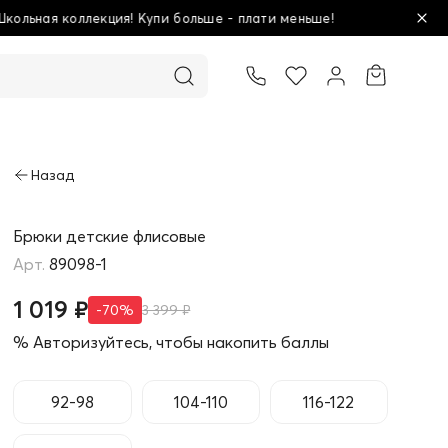
ше - плати меньше!
Товар добавлен в корзину
Брюки детские флисовые
89098-1
1 019 ₽
-70%
3 399 ₽
% Авторизуйтесь, чтобы накопить баллы
92-98
104-110
116-122