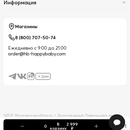
Информация
Магазины
8 (800) 707-50-74
Ежедневно с 9:00 до 21:00
order@hb-happybaby.com
141727, Московская область, г. Долгопрудный, Павельцево мкр-н,
Новое шоссе, д. 56
В
2 999
2026 © Официальный интернет-магазин Happy Baby
+1
корзину
₽