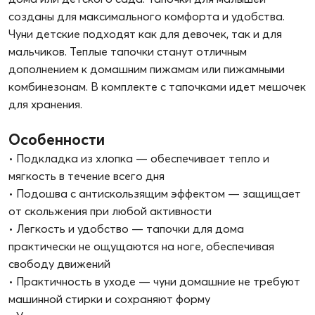
Возраст
2.5+
Материалы
Верх - хлопок. Подкладка -
хлопок. Подошва - полиэстер,
ПВХ
Особенности модели
чуни теплые, мягкие, в
комплекте мешочек для
хранения
Вид застежки
без застежки
Срок службы
не установлен
Срок годности
не установлен
Гарантийный срок
30 дней
Размеры в упаковке, см
22х19х8
Полнота
средняя
Метод крепления
строчечный
подошвы
Вес (в упаковке), кг
0.090