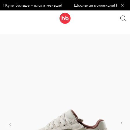
Купи больше - плати меньше!
Школьная коллекция! Купи боль