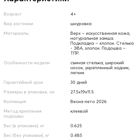
Возраст
4+
Вид застежки
шнуровка
Материалы
Верх – искусственная кожа,
натуральная замша.
Подкладка – хлопок. Стелька
- ЭВА, злопок. Подошва –
ТПР.
Особенности модели
съмная стелька, широкий
носок, укрепленный задник,
легкие
Гарантийный срок
30 дней
Размеры в упаковке, см
27.5х19х11.5
Коллекция
Весна-лето 2026
Метод крепления
клеевой
подошвы
Вес (в упаковке), кг
0.625
Вес (без упаковки), кг
0.485