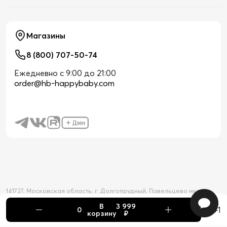
Магазины
8 (800) 707-50-74
Ежедневно с 9:00 до 21:00
order@hb-happybaby.com
141727, Московская область, г. Долгопрудный, Павельцево мкр-н,
Новое шоссе, д. 56
В
3 999
2026 © Официальный интернет-магазин Happy Baby
+1
корзину
₽
Товар добавлен в корзину