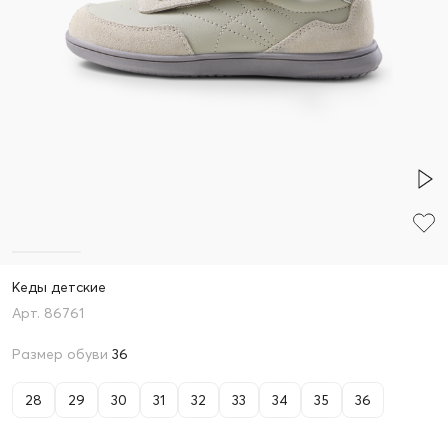
Кеды детские
86761
Размер обуви
36
28
29
30
31
32
33
34
35
36