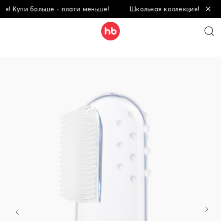
! Купи больше - плати меньше!
Школьная коллекция! Купи бо