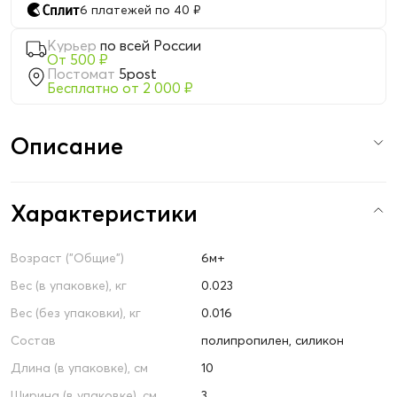
6 платежей по 40 ₽
Курьер
по всей России
От 500 ₽
Постомат
5post
Бесплатно от 2 000 ₽
Описание
Характеристики
Возраст ("Общие")
6м+
Вес (в упаковке), кг
0.023
Вес (без упаковки), кг
0.016
Состав
полипропилен, силикон
Длина (в упаковке), см
10
Ширина (в упаковке), см
3