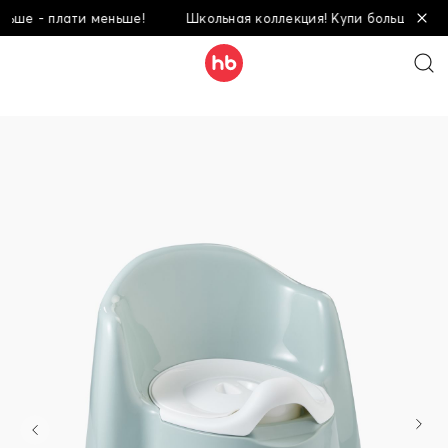
е - плати меньше!
Школьная коллекция! Купи больше - плати