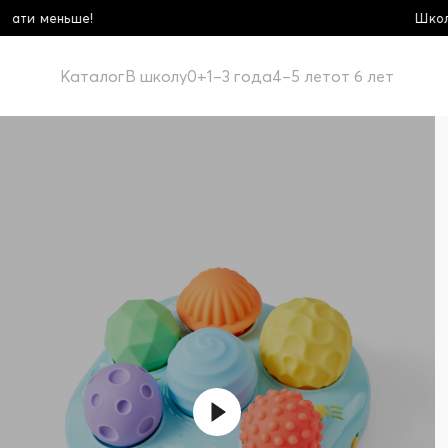
Школьная коллекция! Купи больше - плати
Каталог
В школу
0+
1–3 года
4–5 лет
от 6 лет