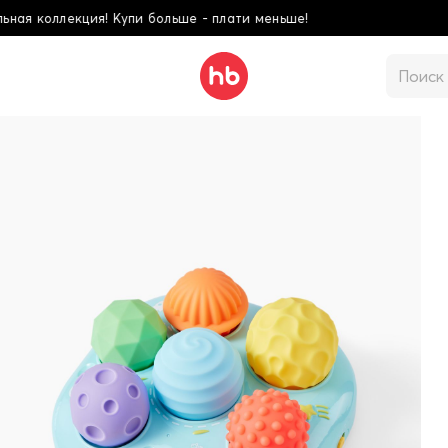
 меньше!
Школьная к