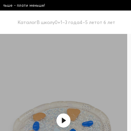
Школьная коллекция! Купи бол
Каталог
В школу
0+
1–3 года
4–5 лет
от 6 лет