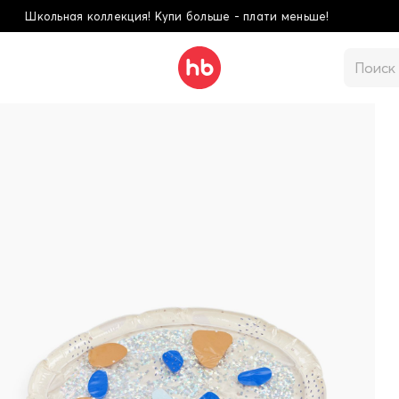
ьше - плати меньше!