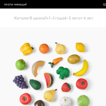
Школьная коллекция! Купи бол
Каталог
В школу
0+
1–3 года
4–5 лет
от 6 лет