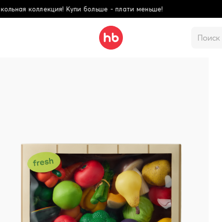
ьше - плати меньше!