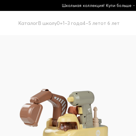
ая коллекция! Купи больше - плати меньше!
Каталог
В школу
0+
1–3 года
4–5 лет
от 6 лет