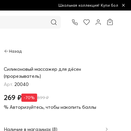
Школьная коллекция! Купи больше - плати меньше!
Товар добавлен в корзину
Силиконовый массажер для дёсен
(прорезыватель)
20040
269 ₽
-70%
899 ₽
% Авторизуйтесь, чтобы накопить баллы
Наличие в магазинах (8)