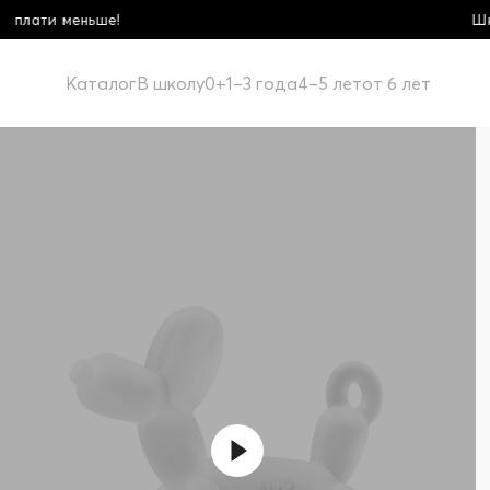
Школьная коллекция! Купи б
Каталог
В школу
0+
1–3 года
4–5 лет
от 6 лет