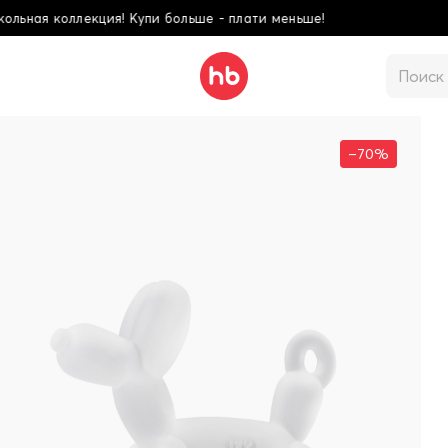
ольше - плати меньше!
–70%