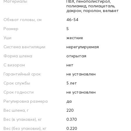
Материалы
ПВХ, пенополистирол,
полиамид, полиацеталь,
дакрон, поролон, вельвет
Обхват головы, см
46-54
Размер
S
Уши
жесткие
Система вентиляции
нерегулируемая
Форма шлема
открытая
С визором
нет
Гарантийный срок
не установлен
Срок службы
5 лет
Срок годности
не установлен
Регулировка размера
да
Вес шлема, г
220
Вес (в упаковке), кг
0.370
Вес (без упаковки), кг
0.220