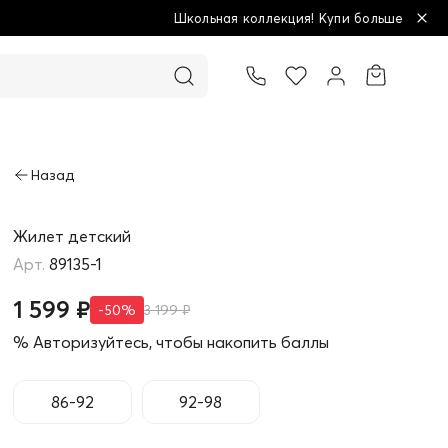
ьная коллекция! Купи больше - плати меньше!
Товар добавлен в корзину
Жилет детский
89135-1
1 599 ₽
-50%
3 199 ₽
% Авторизуйтесь, чтобы накопить баллы
86-92
92-98