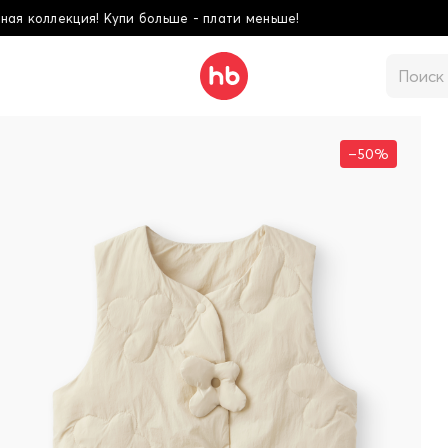
плати меньше!
Школ
–50%