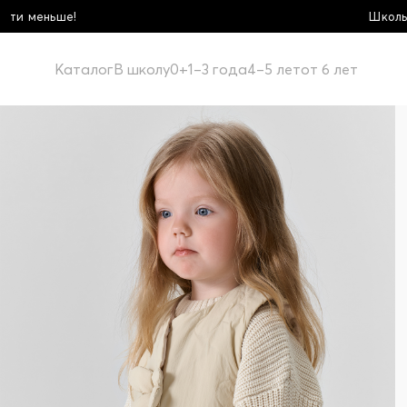
Школьная коллекция! Купи больше - 
Каталог
В школу
0+
1–3 года
4–5 лет
от 6 лет