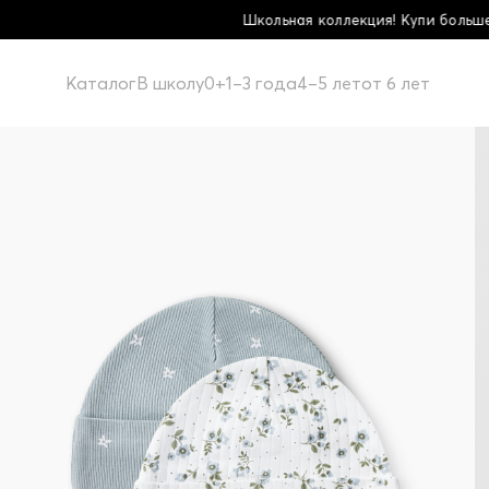
Школьная коллекция! Купи больше - плати меньше!
Каталог
В школу
0+
1–3 года
4–5 лет
от 6 лет