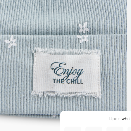
Цвет
whit