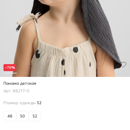
–70%
Панама детская
88277-0
Размер одежды
52
48
50
52