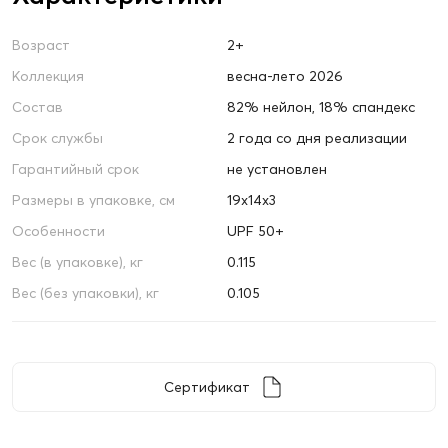
Возраст
2+
Коллекция
весна-лето 2026
Состав
82% нейлон, 18% спандекс
Срок службы
2 года со дня реализации
Гарантийный срок
не установлен
Размеры в упаковке, см
19х14х3
Особенности
UPF 50+
Вес (в упаковке), кг
0.115
Вес (без упаковки), кг
0.105
Сертификат