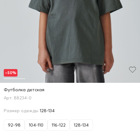
–50%
Футболка детская
88234-0
Размер одежды
128-134
92-98
104-110
116-122
128-134