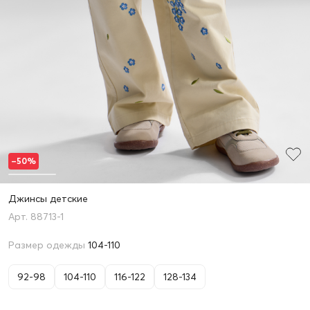
–50%
Джинсы детские
88713-1
Размер одежды
104-110
92-98
104-110
116-122
128-134