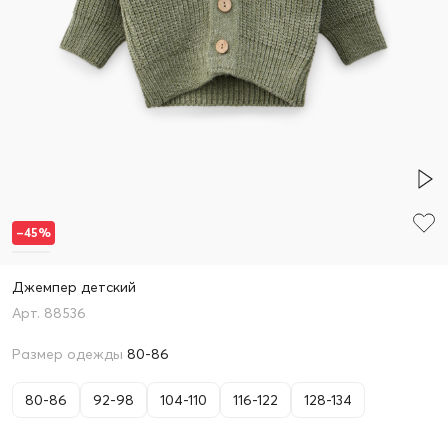
–45%
Джемпер детский
88536
Размер одежды
80-86
80-86
92-98
104-110
116-122
128-134