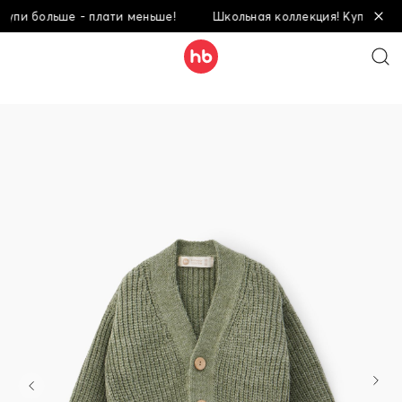
упи больше - плати меньше!
Школьная коллекция! Купи больш