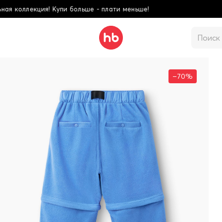
ати меньше!
Школьн
–70%