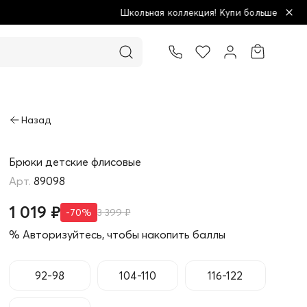
ая коллекция! Купи больше - плати меньше!
Товар добавлен в корзину
Брюки детские флисовые
89098
1 019 ₽
-70%
3 399 ₽
% Авторизуйтесь, чтобы накопить баллы
92-98
104-110
116-122