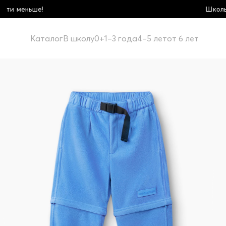
Школьная коллекция! Купи больше - пл
Каталог
В школу
0+
1–3 года
4–5 лет
от 6 лет