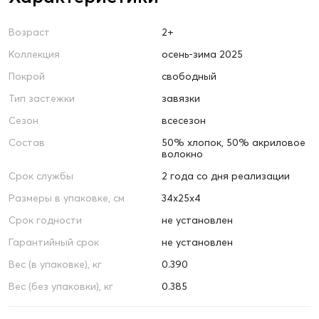
Возраст
2+
Коллекция
осень-зима 2025
Покрой
свободный
Тип застежки
завязки
Сезон
всесезон
Состав
50% хлопок, 50% акриловое
волокно
Срок службы
2 года со дня реализации
Размеры в упаковке, см
34х25х4
Срок годности
не установлен
Гарантийный срок
не установлен
Вес (в упаковке), кг
0.390
Вес (без упаковки), кг
0.385