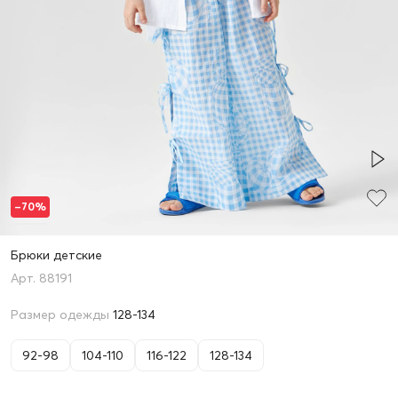
–70%
Брюки детские
88191
Размер одежды
128-134
92-98
104-110
116-122
128-134