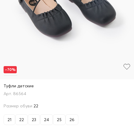
–70%
Туфли детские
86564
Размер обуви
22
21
22
23
24
25
26