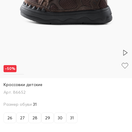
–50%
Кроссовки детские
86652
Размер обуви
31
26
27
28
29
30
31