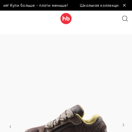
я! Купи больше - плати меньше!
Школьная коллекция! Купи б