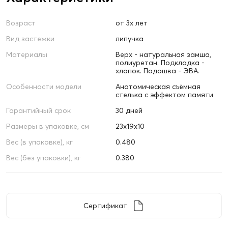
Возраст
от 3х лет
Вид застежки
липучка
Материалы
Верх - натуральная замша,
полиуретан. Подкладка -
хлопок. Подошва - ЭВА.
Особенности модели
Анатомическая съёмная
стелька с эффектом памяти
Гарантийный срок
30 дней
Размеры в упаковке, см
23х19х10
Вес (в упаковке), кг
0.480
Вес (без упаковки), кг
0.380
Сертификат